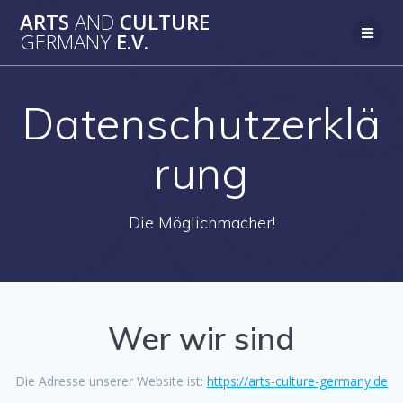
Zum
ARTS
AND
CULTURE
Inhalt
GERMANY
E.V.
springen
Datenschutzerklä
rung
Die Möglichmacher!
Wer wir sind
Die Adresse unserer Website ist:
https://arts-culture-germany.de