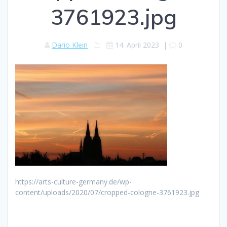
3761923.jpg
Dario Klein
14. April 2023
|
0
https://arts-culture-germany.de/wp-
content/uploads/2020/07/cropped-cologne-3761923.jpg