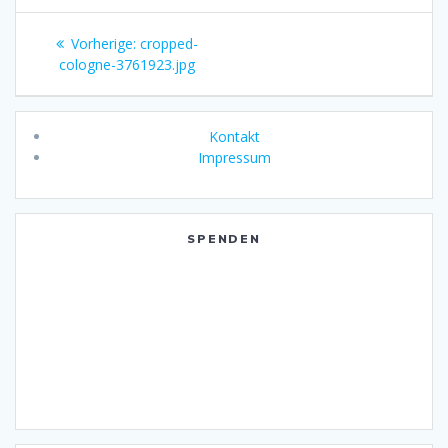
Beitragsnavigation
Vorheriger
Vorherige:
cropped-
Beitrag:
cologne-3761923.jpg
Kontakt
Impressum
SPENDEN