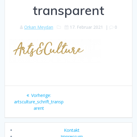
transparent
Orkan Meydan
17. Februar 2021
|
0
Beitragsnavigation
Vorheriger
Vorherige:
Beitrag:
artsculture_schrift_transp
arent
Kontakt
Impressum