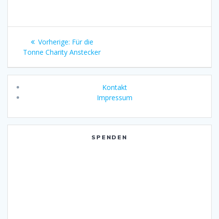
Beitragsnavigation
Vorheriger
Vorherige:
Für die
Beitrag:
Tonne Charity Anstecker
Kontakt
Impressum
SPENDEN